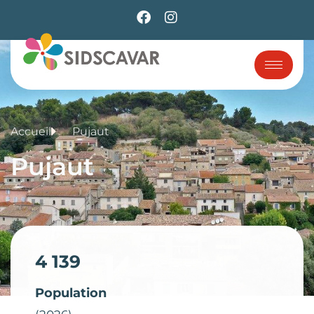
Accueil
Pujaut
Pujaut
4 139
Population