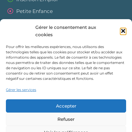
Petite Enfance
Enfance Jeunesse
Gérer le consentement aux
Seniors
cookies
Pour offrir les meilleures expériences, nous utilisons des
Liens Utiles
technologies telles que les cookies pour stocker et/ou accéder aux
informations des appareils. Le fait de consentir à ces technologies
Nous contacter
nous permettra de traiter des données telles que le comportement
de navigation ou les ID uniques sur ce site. Le fait de ne pas
Mentions Légales
consentir ou de retirer son consentement peut avoir un effet
négatif sur certaines caractéristiques et fonctions.
Confidentialité
Gérer les services
Cookies
Accepter
Refuser