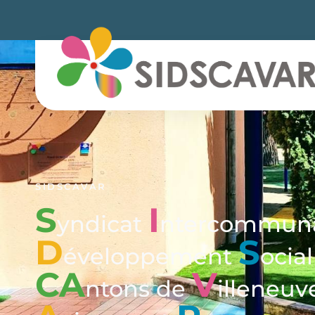
SIDSCAVAR
S
I
yndicat
ntercommuna
D
S
éveloppement
ocia
CA
V
ntons de
illeneuv