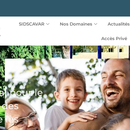
SIDSCAVAR
Nos Domaines
Actualités
Accès Privé
l pour le
l des
e lès