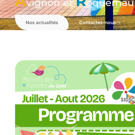
A
R
vignon et
oquemau
Nos actualités
Contactez-nous