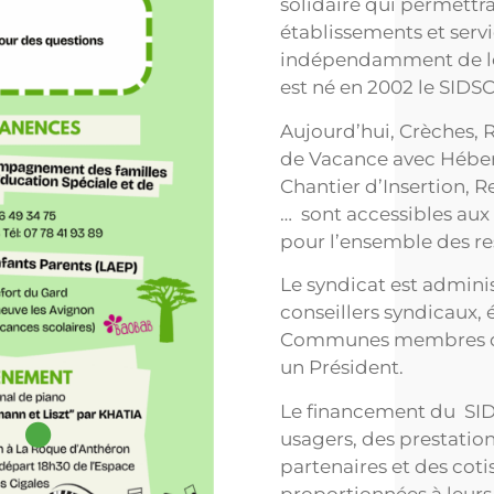
solidaire qui permettr
établissements et serv
indépendamment de le
est né en 2002 le SID
Aujourd’hui, Crèches, R
de Vacance avec Héber
Chantier d’Insertion, R
… sont accessibles aux
pour l’ensemble des re
Le syndicat est admini
conseillers syndicaux, 
Communes membres qui
un Président.
Le financement du SI
usagers, des prestatio
partenaires et des c
proportionnées à leur