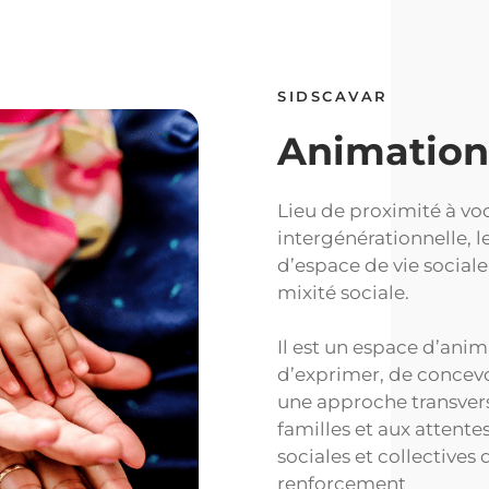
SIDSCAVAR
Animation 
Lieu de proximité à voc
intergénérationnelle, l
d’espace de vie sociale 
mixité sociale.
Il est un espace d’anim
d’exprimer, de concevoir
une approche transvers
familles et aux attente
sociales et collectives d
renforcement