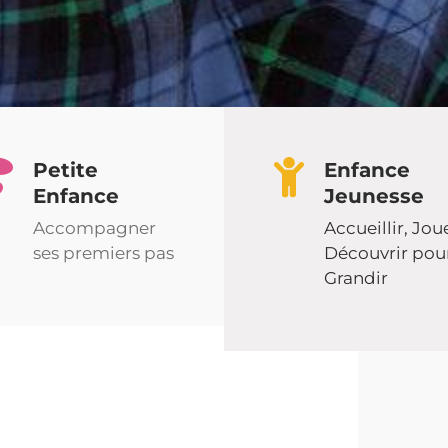
Petite
Enfance
Enfance
Jeunesse
Accompagner
Accueillir, Jou
ses premiers pas
Découvrir pou
Grandir